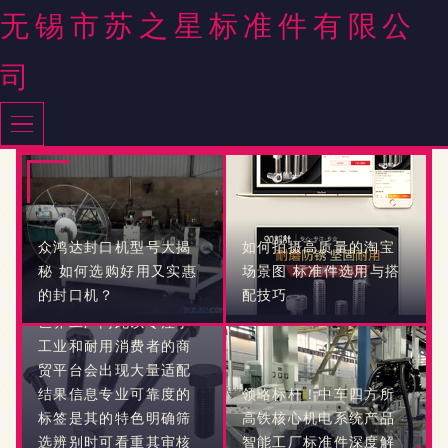
项目中，U型螺栓作为一
无锡市苏之星标准件有限公
种广泛使用的连接标准
件，因其独特的U形结构
司
固定紧固件而得名。本
文旨在通过世界工厂网
产品信息库为工程师、
采购商和新手行业人员
分享如何查找供应U型螺
栓的信息、标准件价格
以及在众多厂家中选择
众鸿达封口机型号大揭
如何拍摄高质量的淘宝
合适的供应商。\N在信
秘 如何选购好用又实惠
场景图 标准件选用与搭
息大爆轧的时代选择产
的封口机？
配技巧
品也不例外，用户打开
世界工厂网此以专注于
工业和耐用消费者的商
贸平台会出现大量适配
结果信息专业可靠度的
领略标杆！中车四方所
标签是其的特色明确筛
高铁核心机电系统产品
选辨别时可看重其审核
智能工厂标准件深度解