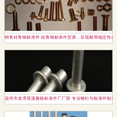
销售硅青铜标准件 硅青铜标准件贸易，呈现耐用稳定性佳
温州市龙湾瑶溪雅格标准件厂厂部 专业铆钉与标准件制造